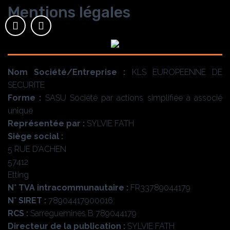
Mentions légales
MENU
AGENT DE SÉCURITÉ
INTERVENTION ALARME
SÉCURITÉ INCENDIE
SURVEILLANCE DRONE
Nom Société/Entreprise :
KLS EUROPEENNE DE
SECURITE
Forme :
SASU Société par actions simplifiée à associé
unique
Représentée par :
SYLVIE FATH
Siège social :
5 RUE D’ACHEN
57412
Etting
N° TVA intracommunautaire :
FR33789044179
N° SIRET :
78904417900016
RCS :
Sarreguemines B 789044179
Directeur de la publication :
SYLVIE FATH