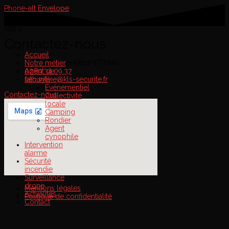
Phone-alt
Envelope
Menu
Menu
Contactez-nous
Accueil
Notre métier
5 Rue d’Achen 57412 ETTING
Agent de
07.89.34.09.37
sécurité
fath.sylvie@kls-securite.fr
Événementiel
Contactez-nous
Collectivité
locale
Camping
Rondier
Agent
cynophile
Intervention
alarme
Sécurité
incendie
Surveillance
drone
Mentions légales
Actualités
Politique de confidentialité
Contact